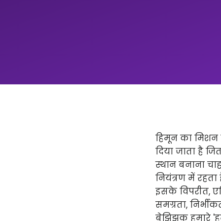
हिमून का मिशन न
दिया जाता है ज
स्थान बनाना चाहत
नियंत्रण में रहता
इसके विपरीत, एप्
समग्रता, निर्भीक
बेझिझक हमारे 'हमार