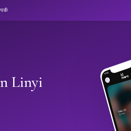
ंपर्क
n Linyi