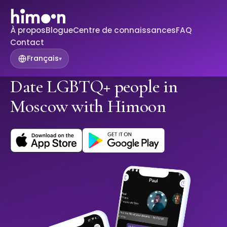
À propos
Blogue
Centre de connaissances
FAQ
Contact
Français
▾
Date LGBTQ+ people in
Moscow with Himoon