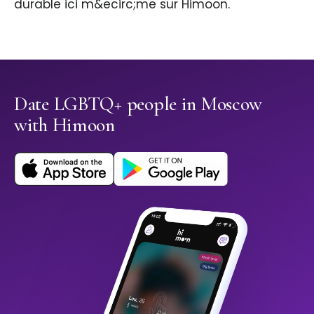
durable ici m&ecirc;me sur Himoon.
Date LGBTQ+ people in Moscow
with Himoon