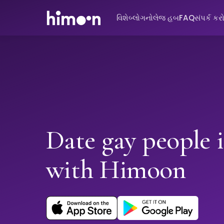
વિશે
બ્લોગ
નોલેજ હબ
FAQ
સંપર્ક કર
Date gay people 
with Himoon