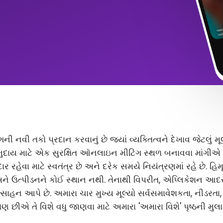
ંગની નવી તકો પ્રદાન કરવાનું છે જ્યાં વ્યક્તિત્વને દેખાવ જેટલું
ુદાય માટે એક સુરક્ષિત ઑનલાઇન મીટિંગ સ્થળ બનાવવા માંગીએ છ
 રહેવા માટે સ્વતંત્ર છે અને દરેક સમયે નિયંત્રણમાં રહે છે. હિ
અને ઉત્પીડનને કોઈ સ્થાન નથી. તેનાથી વિપરીત, એપ્લિકેશન આ
સાહન આપે છે. અમારા ચાર મુખ્ય મૂલ્યો સર્વસમાવેશકતા, નીડરતા
ણ છીએ તે વિશે વધુ જાણવા માટે અમારા 'અમારા વિશે' પૃષ્ઠની મુલા