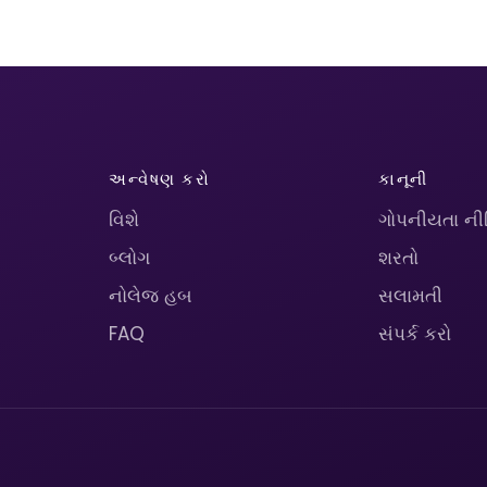
અન્વેષણ કરો
કાનૂની
વિશે
ગોપનીયતા ની
બ્લોગ
શરતો
નોલેજ હબ
સલામતી
FAQ
સંપર્ક કરો