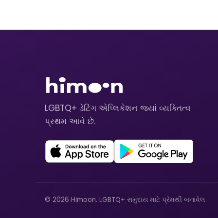
LGBTQ+ ડેટિંગ એપ્લિકેશન જ્યાં વ્યક્તિત્વ
પ્રથમ આવે છે.
© 2026 Himoon. LGBTQ+ સમુદાય માટે પ્રેમથી બનાવેલ.