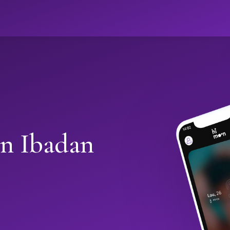
ો
in Ibadan