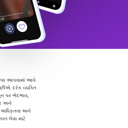
 મૂલ્ય આપવામાં આવે
ીએ. દરેક વ્યક્તિ
મૂન પર ભેદભાવ,
દર અને
, અધિકૃતતા અને
કાત લેવા માટે