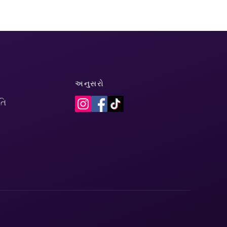
અનુસરો
તિ