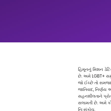
હિમૂનનું મિશન ડેટિ
છે. અમે LGBT+ સમ
જો ઈચ્છે તો સમજદાર
જાતિવાદ, નિર્ણય 
સહનશીલતાને પ્રોત્
સલામતી છે. અમે કો
નિઃસંકોચ.