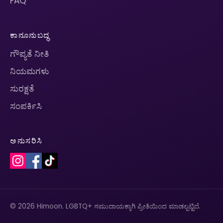
FAQ
ಕಾನೂನುಬದ್ಧ
ಗೌಪ್ಯತೆ ನೀತಿ
ನಿಯಮಗಳು
ಸುರಕ್ಷತೆ
ಸಂಪರ್ಕಿಸಿ
ಅನುಸರಿಸಿ
© 2026 Himoon. LGBTQ+ ಸಮುದಾಯಕ್ಕಾಗಿ ಪ್ರೀತಿಯಿಂದ ಮಾಡಲ್ಪಟ್ಟಿದೆ.