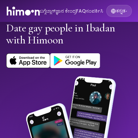
ಬಗ್ಗೆ
ಬ್ಲಾಗ್
ಜ್ಞಾನ ಕೇಂದ್ರ
FAQ
ಸಂಪರ್ಕಿಸಿ
ಕನ್ನಡ
▾
Date gay people in Ibadan
with Himoon