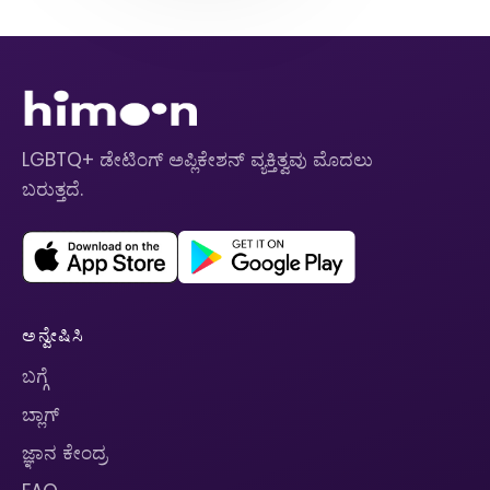
LGBTQ+ ಡೇಟಿಂಗ್ ಅಪ್ಲಿಕೇಶನ್ ವ್ಯಕ್ತಿತ್ವವು ಮೊದಲು
ಬರುತ್ತದೆ.
ಅನ್ವೇಷಿಸಿ
ಬಗ್ಗೆ
ಬ್ಲಾಗ್
ಜ್ಞಾನ ಕೇಂದ್ರ