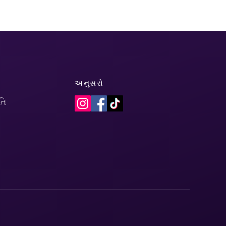
અનુસરો
તિ