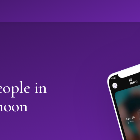
ો
ople in
moon