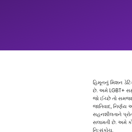
હિમૂનનું મિશન ડેટિ
છે. અમે LGBT+ સમ
જો ઈચ્છે તો સમજદાર
જાતિવાદ, નિર્ણય 
સહનશીલતાને પ્રોત્
સલામતી છે. અમે કો
નિઃસંકોચ.