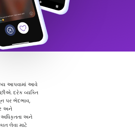
 મૂલ્ય આપવામાં આવે
ીએ. દરેક વ્યક્તિ
મૂન પર ભેદભાવ,
દર અને
, અધિકૃતતા અને
કાત લેવા માટે