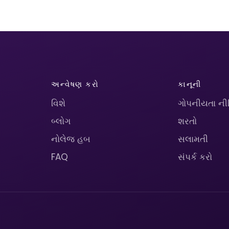
અન્વેષણ કરો
કાનૂની
વિશે
ગોપનીયતા ની
બ્લોગ
શરતો
નોલેજ હબ
સલામતી
FAQ
સંપર્ક કરો