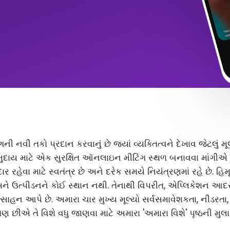
ંગની નવી તકો પ્રદાન કરવાનું છે જ્યાં વ્યક્તિત્વને દેખાવ જેટલું
ુદાય માટે એક સુરક્ષિત ઑનલાઇન મીટિંગ સ્થળ બનાવવા માંગીએ છ
 રહેવા માટે સ્વતંત્ર છે અને દરેક સમયે નિયંત્રણમાં રહે છે. હિ
અને ઉત્પીડનને કોઈ સ્થાન નથી. તેનાથી વિપરીત, એપ્લિકેશન આ
સાહન આપે છે. અમારા ચાર મુખ્ય મૂલ્યો સર્વસમાવેશકતા, નીડરતા
ણ છીએ તે વિશે વધુ જાણવા માટે અમારા 'અમારા વિશે' પૃષ્ઠની મુલા