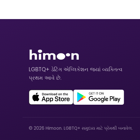
LGBTQ+ ડેટિંગ એપ્લિકેશન જ્યાં વ્યક્તિત્વ
પ્રથમ આવે છે.
© 2026 Himoon. LGBTQ+ સમુદાય માટે પ્રેમથી બનાવેલ.