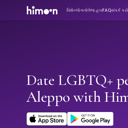
વિશે
બ્લોગ
નોલેજ હબ
FAQ
સંપર્ક કર
Date LGBTQ+ pe
Aleppo with Hi