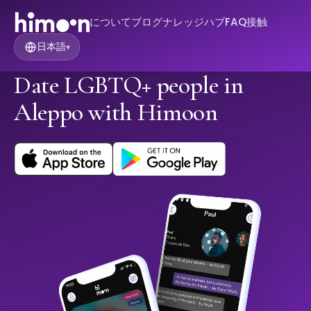
について
ブログ
ナレッジハブ
FAQ
接触
日本語
▾
Date LGBTQ+ people in
Aleppo with Himoon