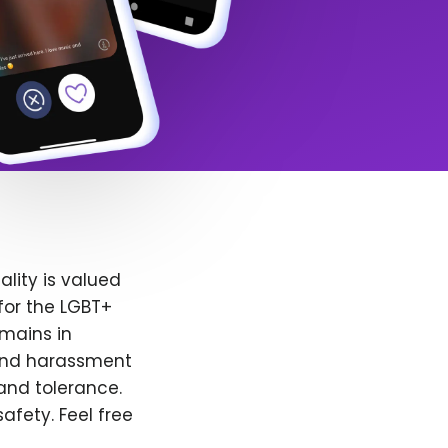
lity is valued
for the LGBT+
emains in
 and harassment
and tolerance.
afety. Feel free