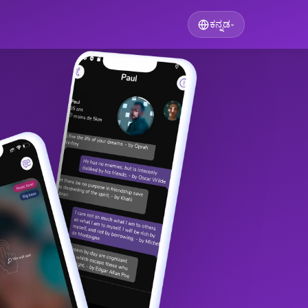
ಕನ್ನಡ
▾