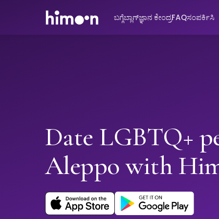
ಬಗ್ಗೆ
ಬ್ಲಾಗ್
ಜ್ಞಾನ ಕೇಂದ್ರ
FAQ
ಸಂಪರ್ಕಿಸಿ
Date LGBTQ+ pe
Aleppo with Hi