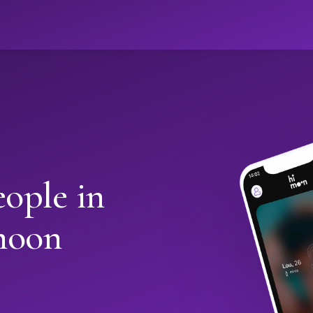
ople in
moon