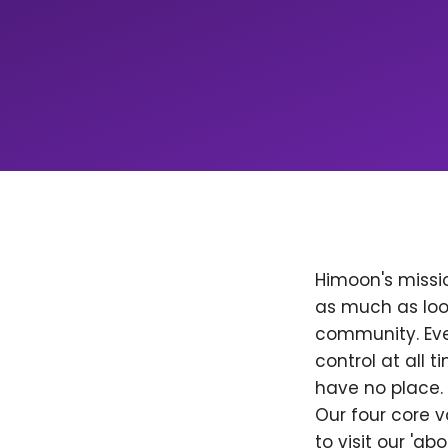
Himoon's missio
as much as loo
community. Ever
control at all
have no place. 
Our four core v
to visit our 'a