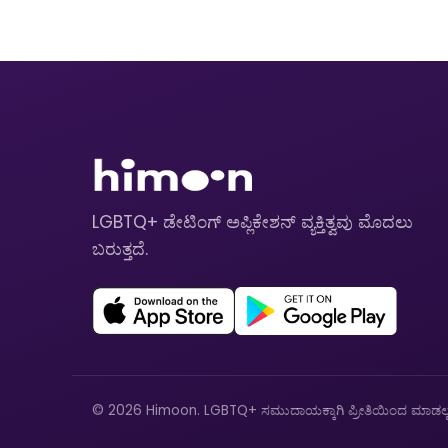
LGBTQ+ ಡೇಟಿಂಗ್ ಅಪ್ಲಿಕೇಶನ್ ವ್ಯಕ್ತಿತ್ವವು ಮೊದಲು
ಬರುತ್ತದೆ.
© 2026 Himoon. LGBTQ+ ಸಮುದಾಯಕ್ಕಾಗಿ ಪ್ರೀತಿಯಿಂದ ಮಾಡಲ್ಪಟ್