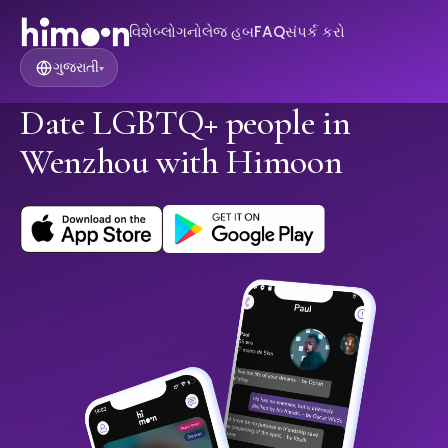
વિશે
બ્લોગ
નોલેજ હબ
FAQ
સંપર્ક કરો
ગુજરાતી
▾
Date LGBTQ+ people in
Wenzhou with Himoon