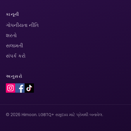
કાનૂની
ગોપનીયતા નીતિ
શરતો
સલામતી
સંપર્ક કરો
અનુસરો
© 2026 Himoon. LGBTQ+ સમુદાય માટે પ્રેમથી બનાવેલ.