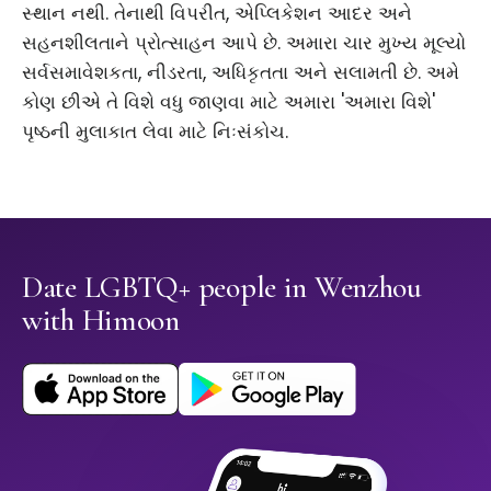
સ્થાન નથી. તેનાથી વિપરીત, એપ્લિકેશન આદર અને
સહનશીલતાને પ્રોત્સાહન આપે છે. અમારા ચાર મુખ્ય મૂલ્યો
સર્વસમાવેશકતા, નીડરતા, અધિકૃતતા અને સલામતી છે. અમે
કોણ છીએ તે વિશે વધુ જાણવા માટે અમારા 'અમારા વિશે'
પૃષ્ઠની મુલાકાત લેવા માટે નિઃસંકોચ.
Date LGBTQ+ people in Wenzhou
with Himoon