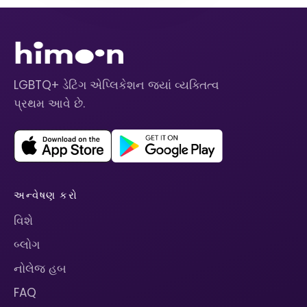
LGBTQ+ ડેટિંગ એપ્લિકેશન જ્યાં વ્યક્તિત્વ
પ્રથમ આવે છે.
અન્વેષણ કરો
વિશે
બ્લોગ
નોલેજ હબ
FAQ