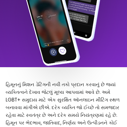
હિમૂનનું મિશન ડેટિંગની નવી તકો પ્રદાન કરવાનું છે જ્યાં
વ્યક્તિત્વને દેખાવ જેટલું મૂલ્ય આપવામાં આવે છે. અમે
LGBT+ સમુદાય માટે એક સુરક્ષિત ઑનલાઇન મીટિંગ સ્થળ
બનાવવા માંગીએ છીએ. દરેક વ્યક્તિ જો ઈચ્છે તો સમજદાર
રહેવા માટે સ્વતંત્ર છે અને દરેક સમયે નિયંત્રણમાં રહે છે.
હિમૂન પર ભેદભાવ, જાતિવાદ, નિર્ણય અને ઉત્પીડનને કોઈ