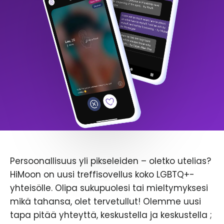
Persoonallisuus yli pikseleiden – oletko utelias?
HiMoon on uusi treffisovellus koko LGBTQ+-
yhteisölle. Olipa sukupuolesi tai mieltymyksesi
mikä tahansa, olet tervetullut! Olemme uusi
tapa pitää yhteyttä, keskustella ja keskustella ;