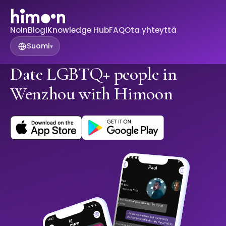
Noin
Blogi
Knowledge Hub
FAQ
Ota yhteyttä
Suomi
▾
Date LGBTQ+ people in
Wenzhou with Himoon