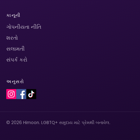
કાનૂની
ગોપનીયતા નીતિ
શરતો
સલામતી
સંપર્ક કરો
અનુસરો
© 2026 Himoon. LGBTQ+ સમુદાય માટે પ્રેમથી બનાવેલ.