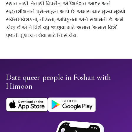
સ્થાન નથી. તેનાથી વિપરીત, એપ્લિકેશન આદર અને
સહનશીલતાને પ્રોત્સાહન આપે છે. અમારા ચાર મુખ્ય મૂલ્યો
સર્વસમાવેશકતા, નીડરતા, અધિકૃતતા અને સલામતી છે. અમે
કોણ છીએ તે વિશે વધુ જાણવા માટે અમારા 'અમારા વિશે'
પૃષ્ઠની મુલાકાત લેવા માટે નિઃસંકોચ.
Date queer people in Foshan with
Himoon