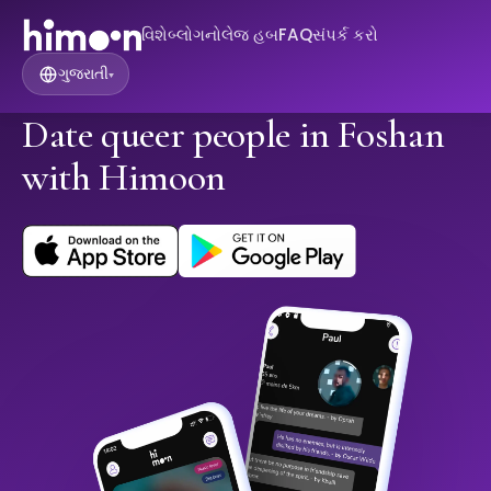
વિશે
બ્લોગ
નોલેજ હબ
FAQ
સંપર્ક કરો
ગુજરાતી
▾
Date queer people in Foshan
with Himoon