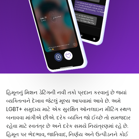
હિમૂનનું મિશન ડેટિંગની નવી તકો પ્રદાન કરવાનું છે જ્યાં
વ્યક્તિત્વને દેખાવ જેટલું મૂલ્ય આપવામાં આવે છે. અમે
LGBT+ સમુદાય માટે એક સુરક્ષિત ઑનલાઇન મીટિંગ સ્થળ
બનાવવા માંગીએ છીએ. દરેક વ્યક્તિ જો ઈચ્છે તો સમજદાર
રહેવા માટે સ્વતંત્ર છે અને દરેક સમયે નિયંત્રણમાં રહે છે.
હિમૂન પર ભેદભાવ, જાતિવાદ, નિર્ણય અને ઉત્પીડનને કોઈ