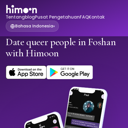
Tentang
blog
Pusat Pengetahuan
FAQ
Kontak
Bahasa Indonesia
▾
Date queer people in Foshan
with Himoon