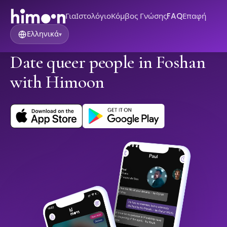
Για
Ιστολόγιο
Κόμβος Γνώσης
FAQ
Επαφή
Ελληνικά
▾
Date queer people in Foshan
with Himoon