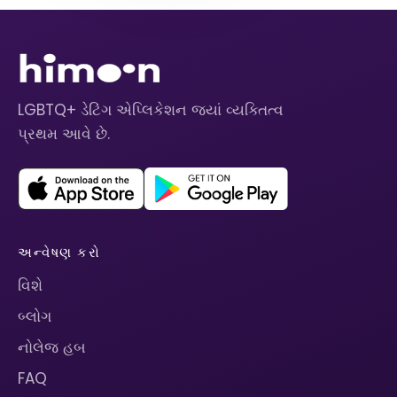
LGBTQ+ ડેટિંગ એપ્લિકેશન જ્યાં વ્યક્તિત્વ
પ્રથમ આવે છે.
અન્વેષણ કરો
વિશે
બ્લોગ
નોલેજ હબ
FAQ