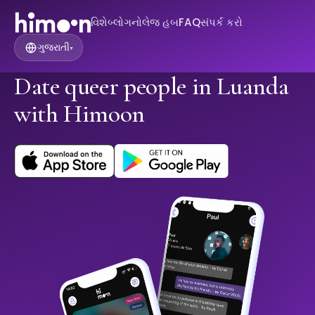
વિશે
બ્લોગ
નોલેજ હબ
FAQ
સંપર્ક કરો
ગુજરાતી
▾
Date queer people in Luanda
with Himoon