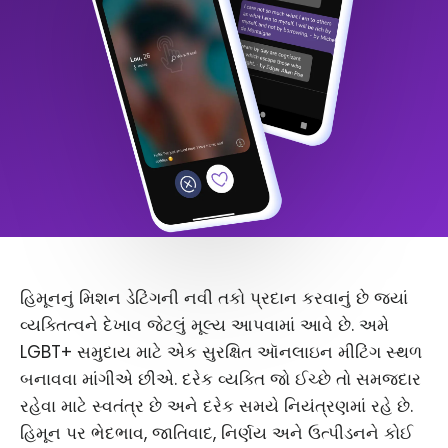
હિમૂનનું મિશન ડેટિંગની નવી તકો પ્રદાન કરવાનું છે જ્યાં
વ્યક્તિત્વને દેખાવ જેટલું મૂલ્ય આપવામાં આવે છે. અમે
LGBT+ સમુદાય માટે એક સુરક્ષિત ઑનલાઇન મીટિંગ સ્થળ
બનાવવા માંગીએ છીએ. દરેક વ્યક્તિ જો ઈચ્છે તો સમજદાર
રહેવા માટે સ્વતંત્ર છે અને દરેક સમયે નિયંત્રણમાં રહે છે.
હિમૂન પર ભેદભાવ, જાતિવાદ, નિર્ણય અને ઉત્પીડનને કોઈ