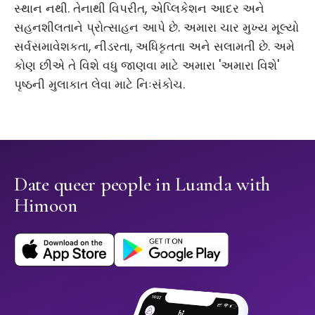
સ્થાન નથી. તેનાથી વિપરીત, એપ્લિકેશન આદર અને
સહનશીલતાને પ્રોત્સાહન આપે છે. અમારા ચાર મુખ્ય મૂલ્યો
સર્વસમાવેશકતા, નીડરતા, અધિકૃતતા અને સલામતી છે. અમે
કોણ છીએ તે વિશે વધુ જાણવા માટે અમારા 'અમારા વિશે'
પૃષ્ઠની મુલાકાત લેવા માટે નિઃસંકોચ.
Date queer people in Luanda with
Himoon