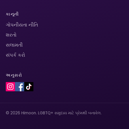
કાનૂની
ગોપનીયતા નીતિ
શરતો
સલામતી
સંપર્ક કરો
અનુસરો
© 2026 Himoon. LGBTQ+ સમુદાય માટે પ્રેમથી બનાવેલ.