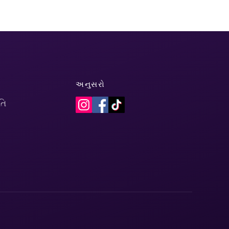
અનુસરો
તિ