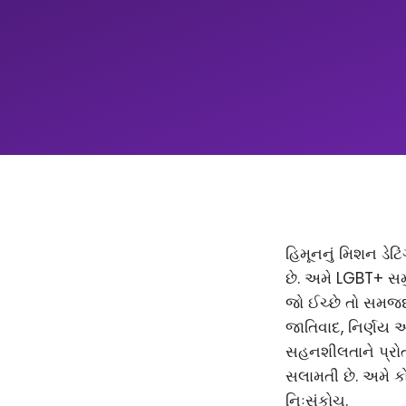
હિમૂનનું મિશન ડેટિ
છે. અમે LGBT+ સમ
જો ઈચ્છે તો સમજદાર
જાતિવાદ, નિર્ણય 
સહનશીલતાને પ્રોત્
સલામતી છે. અમે કો
નિઃસંકોચ.