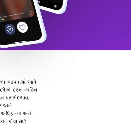
 મૂલ્ય આપવામાં આવે
ીએ. દરેક વ્યક્તિ
મૂન પર ભેદભાવ,
દર અને
, અધિકૃતતા અને
કાત લેવા માટે