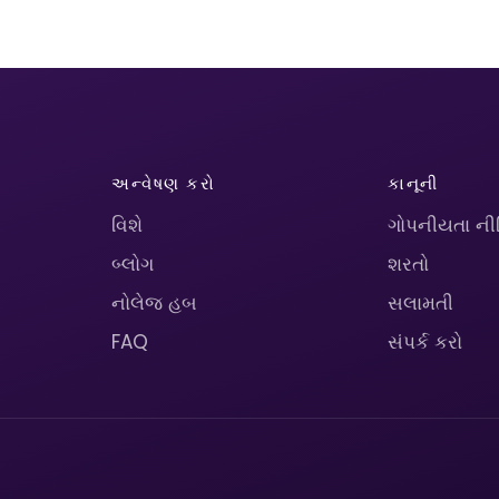
અન્વેષણ કરો
કાનૂની
વિશે
ગોપનીયતા ની
બ્લોગ
શરતો
નોલેજ હબ
સલામતી
FAQ
સંપર્ક કરો