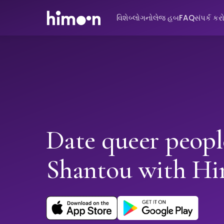
વિશે
બ્લોગ
નોલેજ હબ
FAQ
સંપર્ક કર
Date queer peopl
Shantou with H