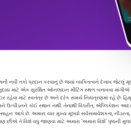
ંગની નવી તકો પ્રદાન કરવાનું છે જ્યાં વ્યક્તિત્વને દેખાવ જેટલું
ુદાય માટે એક સુરક્ષિત ઑનલાઇન મીટિંગ સ્થળ બનાવવા માંગીએ છ
 રહેવા માટે સ્વતંત્ર છે અને દરેક સમયે નિયંત્રણમાં રહે છે. હિ
અને ઉત્પીડનને કોઈ સ્થાન નથી. તેનાથી વિપરીત, એપ્લિકેશન આ
સાહન આપે છે. અમારા ચાર મુખ્ય મૂલ્યો સર્વસમાવેશકતા, નીડરતા
ણ છીએ તે વિશે વધુ જાણવા માટે અમારા 'અમારા વિશે' પૃષ્ઠની મુલા