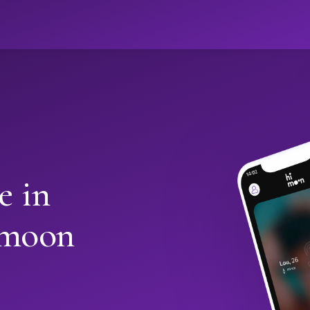
ો
e in
imoon