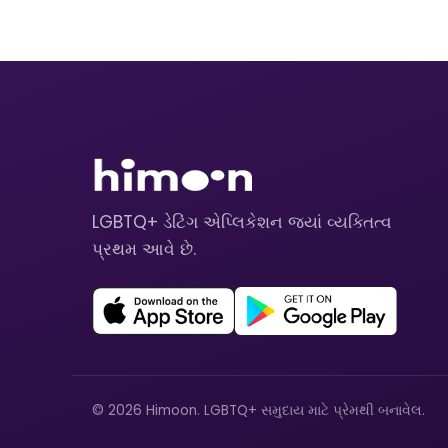
LGBTQ+ ડેટિંગ એપ્લિકેશન જ્યાં વ્યક્તિત્વ
પ્રથમ આવે છે.
© 2026 Himoon. LGBTQ+ સમુદાય માટે પ્રેમથી બનાવેલ.