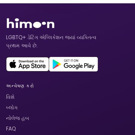
LGBTQ+ ડેટિંગ એપ્લિકેશન જ્યાં વ્યક્તિત્વ
પ્રથમ આવે છે.
અન્વેષણ કરો
વિશે
બ્લોગ
નોલેજ હબ
FAQ