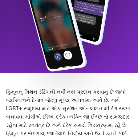
હિમૂનનું મિશન ડેટિંગની નવી તકો પ્રદાન કરવાનું છે જ્યાં
વ્યક્તિત્વને દેખાવ જેટલું મૂલ્ય આપવામાં આવે છે. અમે
LGBT+ સમુદાય માટે એક સુરક્ષિત ઑનલાઇન મીટિંગ સ્થળ
બનાવવા માંગીએ છીએ. દરેક વ્યક્તિ જો ઈચ્છે તો સમજદાર
રહેવા માટે સ્વતંત્ર છે અને દરેક સમયે નિયંત્રણમાં રહે છે.
હિમૂન પર ભેદભાવ, જાતિવાદ, નિર્ણય અને ઉત્પીડનને કોઈ