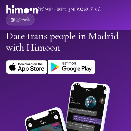
વિશે
બ્લોગ
નોલેજ હબ
FAQ
સંપર્ક કરો
ગુજરાતી
▾
Date trans people in Madrid
with Himoon