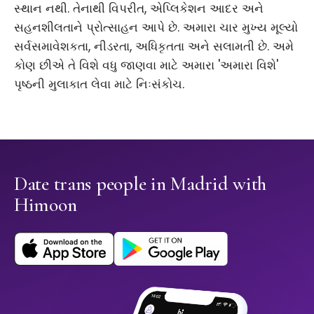
સ્થાન નથી. તેનાથી વિપરીત, એપ્લિકેશન આદર અને
સહનશીલતાને પ્રોત્સાહન આપે છે. અમારા ચાર મુખ્ય મૂલ્યો
સર્વસમાવેશકતા, નીડરતા, અધિકૃતતા અને સલામતી છે. અમે
કોણ છીએ તે વિશે વધુ જાણવા માટે અમારા 'અમારા વિશે'
પૃષ્ઠની મુલાકાત લેવા માટે નિઃસંકોચ.
Date trans people in Madrid with
Himoon