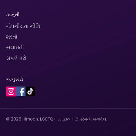
કાનૂની
ગોપનીયતા નીતિ
શરતો
સલામતી
સંપર્ક કરો
અનુસરો
© 2026 Himoon. LGBTQ+ સમુદાય માટે પ્રેમથી બનાવેલ.