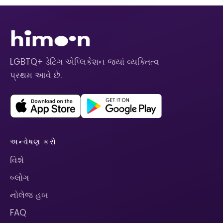
LGBTQ+ ડેટિંગ એપ્લિકેશન જ્યાં વ્યક્તિત્વ
પ્રથમ આવે છે.
અન્વેષણ કરો
વિશે
બ્લોગ
નોલેજ હબ
FAQ