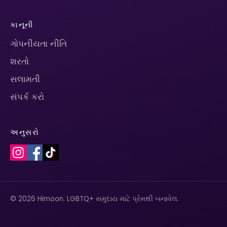
કાનૂની
ગોપનીયતા નીતિ
શરતો
સલામતી
સંપર્ક કરો
અનુસરો
© 2026 Himoon. LGBTQ+ સમુદાય માટે પ્રેમથી બનાવેલ.