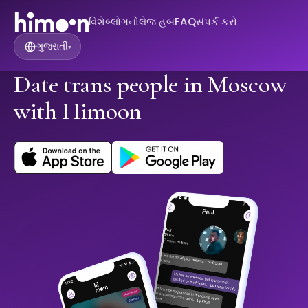
વિશે
બ્લોગ
નોલેજ હબ
FAQ
સંપર્ક કરો
ગુજરાતી
▾
Date trans people in Moscow
with Himoon