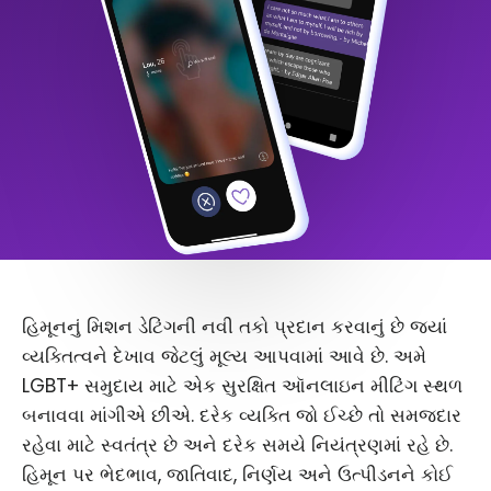
હિમૂનનું મિશન ડેટિંગની નવી તકો પ્રદાન કરવાનું છે જ્યાં
વ્યક્તિત્વને દેખાવ જેટલું મૂલ્ય આપવામાં આવે છે. અમે
LGBT+ સમુદાય માટે એક સુરક્ષિત ઑનલાઇન મીટિંગ સ્થળ
બનાવવા માંગીએ છીએ. દરેક વ્યક્તિ જો ઈચ્છે તો સમજદાર
રહેવા માટે સ્વતંત્ર છે અને દરેક સમયે નિયંત્રણમાં રહે છે.
હિમૂન પર ભેદભાવ, જાતિવાદ, નિર્ણય અને ઉત્પીડનને કોઈ