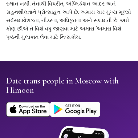
સ્થાન નથી. તેનાથી વિપરીત, એપ્લિકેશન આદર અને
સહનશીલતાને પ્રોત્સાહન આપે છે. અમારા ચાર મુખ્ય મૂલ્યો
સર્વસમાવેશકતા, નીડરતા, અધિકૃતતા અને સલામતી છે. અમે
કોણ છીએ તે વિશે વધુ જાણવા માટે અમારા 'અમારા વિશે'
પૃષ્ઠની મુલાકાત લેવા માટે નિઃસંકોચ.
Date trans people in Moscow with
Himoon