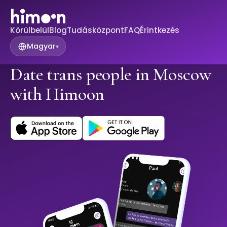
Körülbelül
Blog
Tudásközpont
FAQ
Érintkezés
Magyar
▾
Date trans people in Moscow
with Himoon