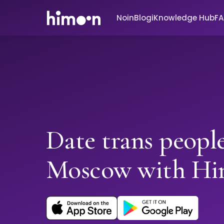
Noin
Blogi
Knowledge Hub
F
Date trans people
Moscow with H