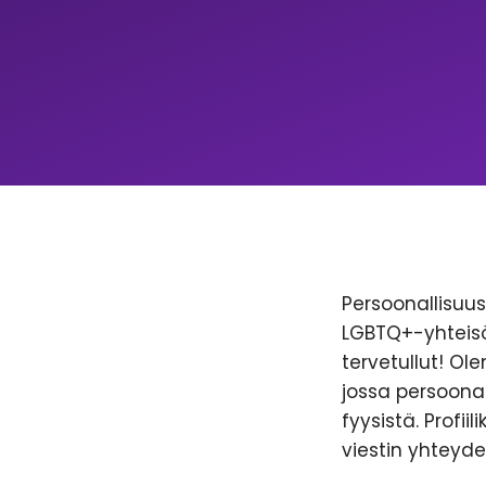
Persoonallisuus 
LGBTQ+-yhteisöl
tervetullut! Ol
jossa persoonal
fyysistä. Profii
viestin yhteyde