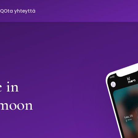
AQ
Ota yhteyttä
 in
imoon