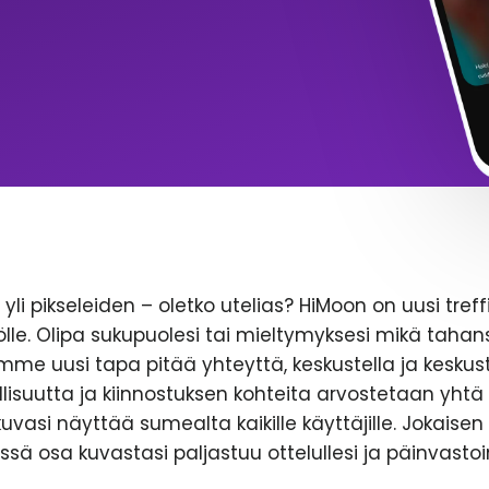
yli pikseleiden – oletko utelias? HiMoon on uusi treff
le. Olipa sukupuolesi tai mieltymyksesi mikä tahans
emme uusi tapa pitää yhteyttä, keskustella ja keskust
lisuutta ja kiinnostuksen kohteita arvostetaan yhtä 
likuvasi näyttää sumealta kaikille käyttäjille. Jokaise
ssä osa kuvastasi paljastuu ottelullesi ja päinvastoi