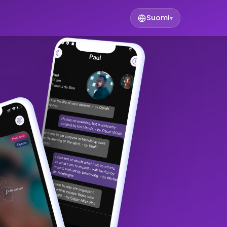
Suomi
▾