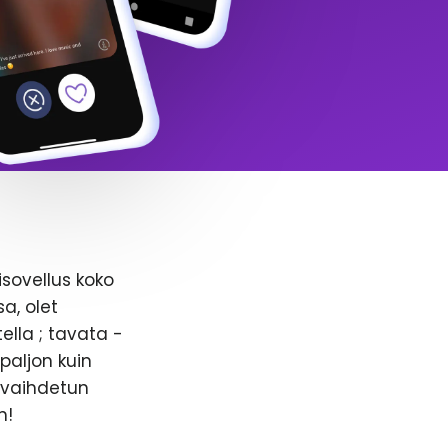
isovellus koko
a, olet
ella ; tavata -
paljon kuin
n vaihdetun
n!