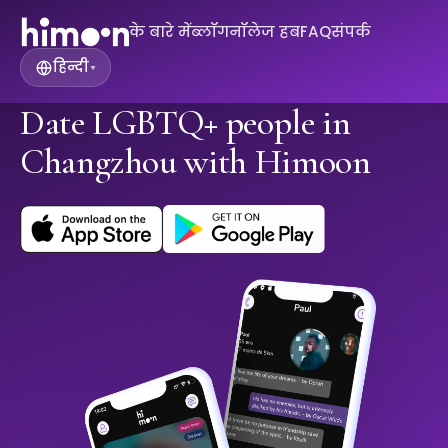
के बारे में
ब्लॉग
नॉलेज हब
FAQ
संपर्क
हिन्दी
▾
Date LGBTQ+ people in
Changzhou with Himoon