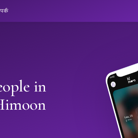
ंपर्क
ople in
Himoon