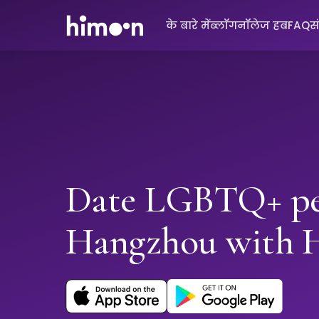
के बारे में
ब्लॉग
नॉलेज हब
FAQ
स
Date LGBTQ+ pe
Hangzhou with 