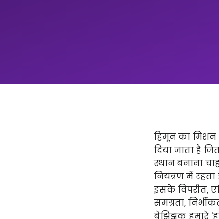
हिमून का मिशन न
दिया जाता है ज
स्थान बनाना चाहत
नियंत्रण में रहता
इसके विपरीत, एप्
समग्रता, निर्भीक
बेझिझक हमारे 'हमार