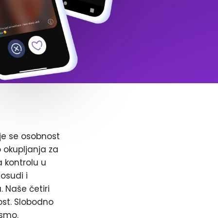
je se osobnost
o okupljanja za
a kontrolu u
osudi i
. Naše četiri
ost. Slobodno
 smo.