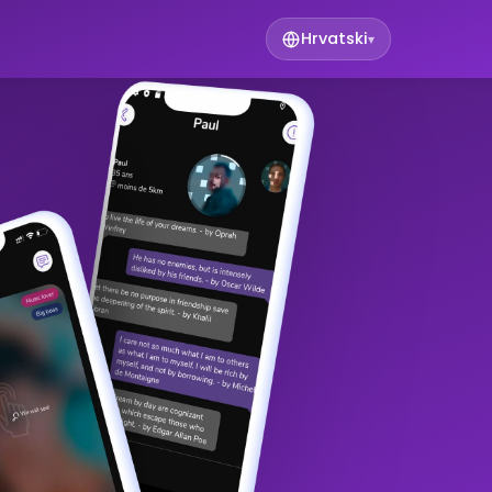
Hrvatski
▾