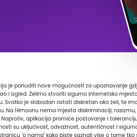
ja je ponuditi nove mogućnosti za upoznavanje gd
ao i izgled. Želimo stvoriti sigurno internetsko mjest
. Svatko je slobodan ostati diskretan ako želi, te im
. Na Himoonu nema mjesta diskriminaciji, rasizmu, 
Naprotiv, aplikacija promiče poštovanje i toleranciju
nosti su uključivost, odvažnost, autentičnost i sigurn
stranicu 'o nama' kako biste saznali više o tome tko