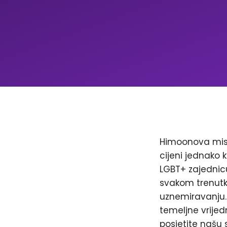
Himoonova misi
cijeni jednako k
LGBT+ zajednicu
svakom trenutku
uznemiravanju. 
temeljne vrijed
posjetite našu 