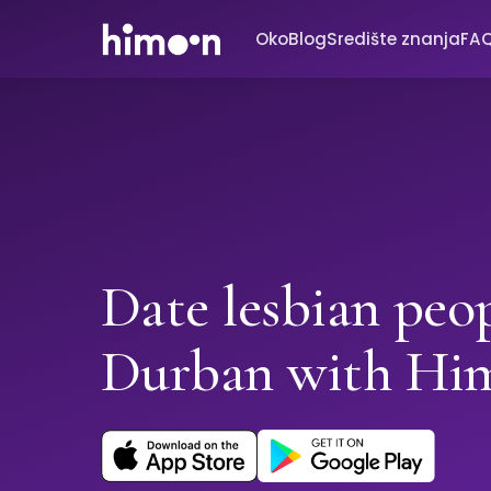
Oko
Blog
Središte znanja
FA
Date lesbian peop
Durban with Hi