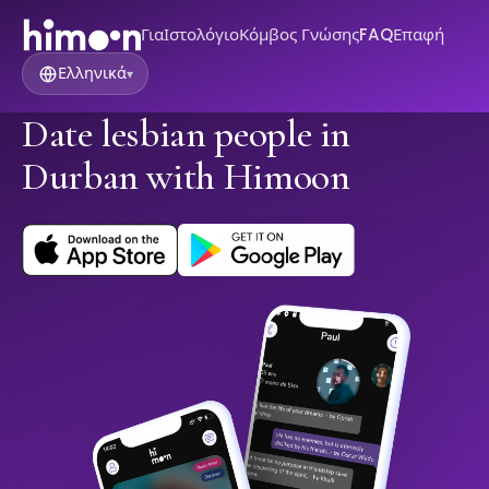
Για
Ιστολόγιο
Κόμβος Γνώσης
FAQ
Επαφή
Ελληνικά
▾
Date lesbian people in
Durban with Himoon