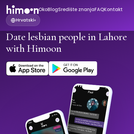
Oko
Blog
Središte znanja
FAQ
Kontakt
Hrvatski
▾
Date lesbian people in Lahore
with Himoon