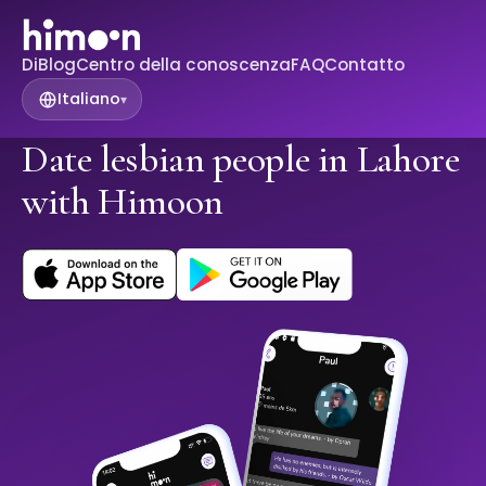
Di
Blog
Centro della conoscenza
FAQ
Contatto
Italiano
▾
Date lesbian people in Lahore
with Himoon