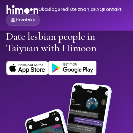
Oko
Blog
Središte znanja
FAQ
Kontakt
Hrvatski
▾
Date lesbian people in
Taiyuan with Himoon