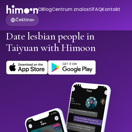
O
Blog
Centrum znalostí
FAQ
Kontakt
Čeština
▾
Date lesbian people in
Taiyuan with Himoon