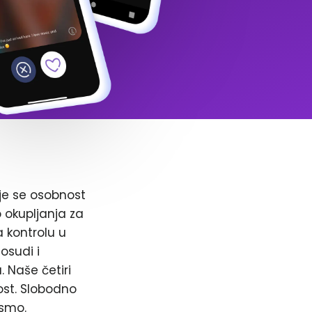
je se osobnost
o okupljanja za
a kontrolu u
osudi i
. Naše četiri
ost. Slobodno
 smo.