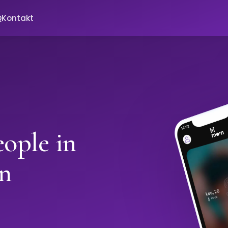
Q
Kontakt
ople in
n