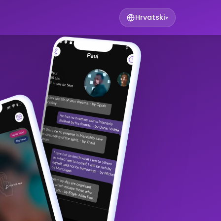
Hrvatski
▾