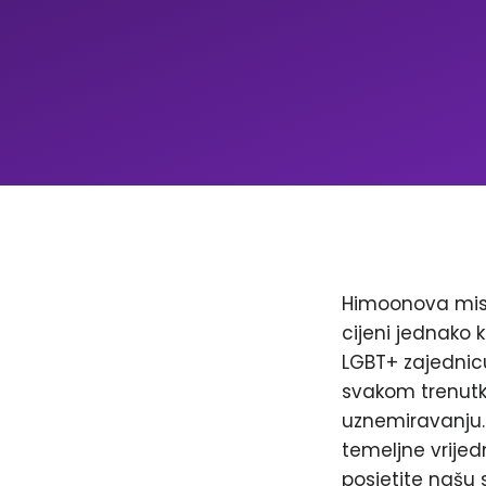
Himoonova misi
cijeni jednako k
LGBT+ zajednicu
svakom trenutku
uznemiravanju. 
temeljne vrijed
posjetite našu 