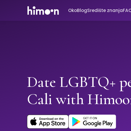
Oko
Blog
Središte znanja
FA
Date LGBTQ+ pe
Cali with Himoo