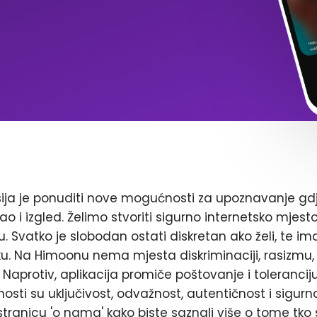
ja je ponuditi nove mogućnosti za upoznavanje gd
ao i izgled. Želimo stvoriti sigurno internetsko mjest
. Svatko je slobodan ostati diskretan ako želi, te im
. Na Himoonu nema mjesta diskriminaciji, rasizmu, 
Naprotiv, aplikacija promiče poštovanje i toleranciju
nosti su uključivost, odvažnost, autentičnost i sigurn
stranicu 'o nama' kako biste saznali više o tome tko