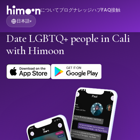
について
ブログ
ナレッジハブ
FAQ
接触
日本語
▾
Date LGBTQ+ people in Cali
with Himoon