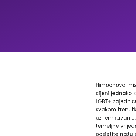
Himoonova misi
cijeni jednako k
LGBT+ zajednicu
svakom trenutku
uznemiravanju. 
temeljne vrijed
posjetite našu 