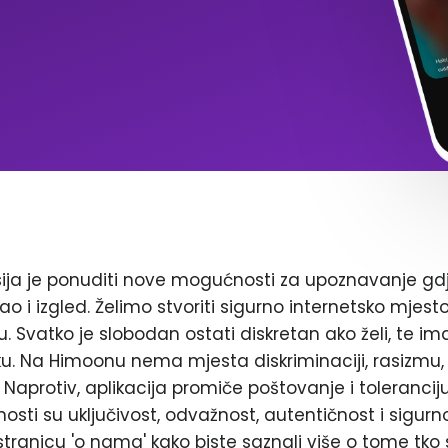
ja je ponuditi nove mogućnosti za upoznavanje gd
ao i izgled. Želimo stvoriti sigurno internetsko mjest
. Svatko je slobodan ostati diskretan ako želi, te im
. Na Himoonu nema mjesta diskriminaciji, rasizmu, 
Naprotiv, aplikacija promiče poštovanje i toleranciju
nosti su uključivost, odvažnost, autentičnost i sigurn
stranicu 'o nama' kako biste saznali više o tome tko