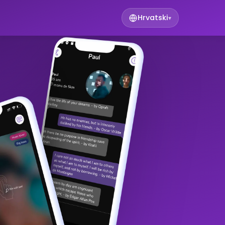
Hrvatski
▾