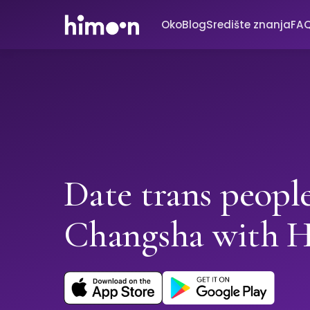
Oko
Blog
Središte znanja
FA
Date trans people
Changsha with 