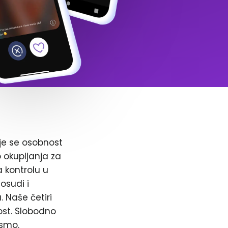
je se osobnost
o okupljanja za
a kontrolu u
osudi i
. Naše četiri
ost. Slobodno
 smo.