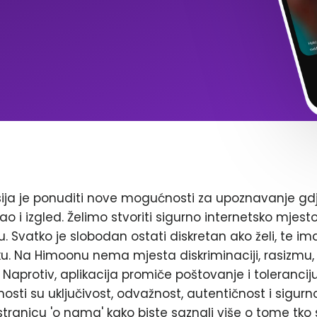
ja je ponuditi nove mogućnosti za upoznavanje gd
ao i izgled. Želimo stvoriti sigurno internetsko mjest
. Svatko je slobodan ostati diskretan ako želi, te im
. Na Himoonu nema mjesta diskriminaciji, rasizmu, 
Naprotiv, aplikacija promiče poštovanje i toleranciju
nosti su uključivost, odvažnost, autentičnost i sigurn
stranicu 'o nama' kako biste saznali više o tome tko