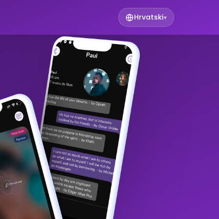
Hrvatski
▾