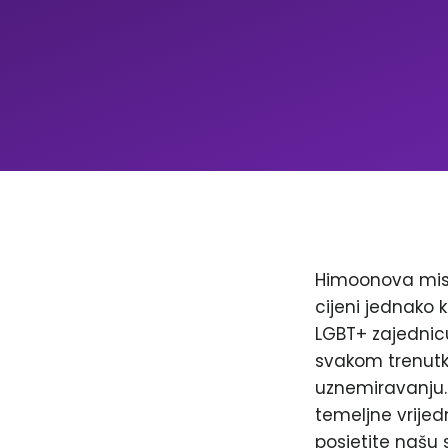
Himoonova misi
cijeni jednako k
LGBT+ zajednicu
svakom trenutku
uznemiravanju. 
temeljne vrijed
posjetite našu 