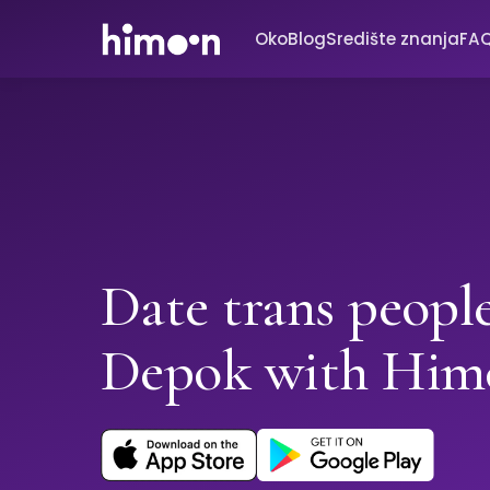
Oko
Blog
Središte znanja
FA
Date trans people
Depok with Him