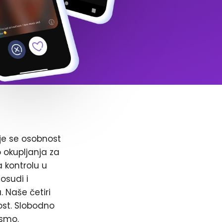
je se osobnost
o okupljanja za
a kontrolu u
osudi i
. Naše četiri
ost. Slobodno
 smo.