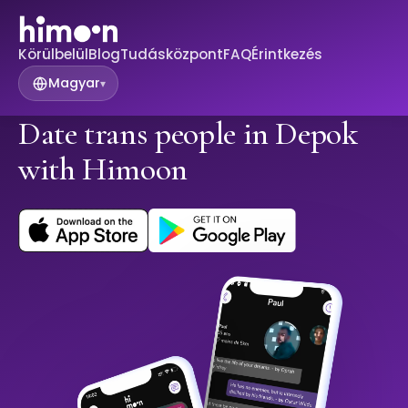
Körülbelül
Blog
Tudásközpont
FAQ
Érintkezés
Magyar
▾
Date trans people in Depok
with Himoon