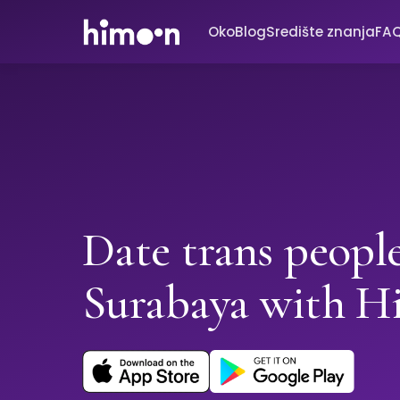
Oko
Blog
Središte znanja
FA
Date trans people
Surabaya with 