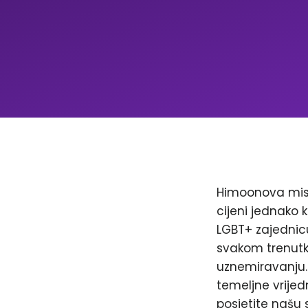
Himoonova misi
cijeni jednako k
LGBT+ zajednicu
svakom trenutku
uznemiravanju. 
temeljne vrijed
posjetite našu 