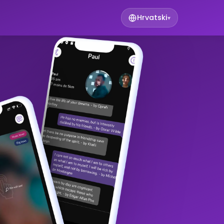
Hrvatski
▾