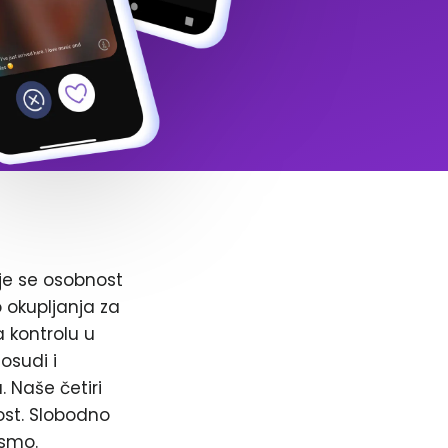
je se osobnost
o okupljanja za
a kontrolu u
osudi i
. Naše četiri
ost. Slobodno
 smo.