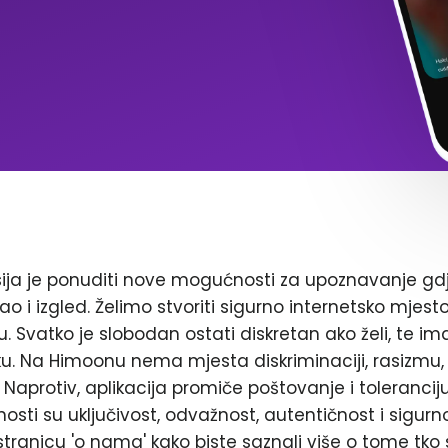
ja je ponuditi nove mogućnosti za upoznavanje gd
ao i izgled. Želimo stvoriti sigurno internetsko mjest
. Svatko je slobodan ostati diskretan ako želi, te im
. Na Himoonu nema mjesta diskriminaciji, rasizmu, 
Naprotiv, aplikacija promiče poštovanje i toleranciju
nosti su uključivost, odvažnost, autentičnost i sigurn
stranicu 'o nama' kako biste saznali više o tome tko