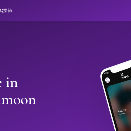
AQ
接触
 in
Himoon