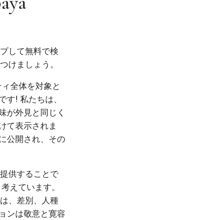
baya
ップして無料で検
見つけましょう。
ニティ全体を対象と
す! 私たちは、
味が外見と同じく
けて表示されま
に公開され、その
を提供することで
と考えています。
では、差別、人種
ョンは敬意と寛容