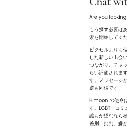
Chat wit
Are you lookin
もう探す必要はあ
索を開始してくだ
ピクセルよりも個性
した新しい出会い
つながり、チャ
らい評価されま
す。メッセージ
逆も同様です!
Himoon の
す。LGBT+ 
誰もが望むなら秘
差別、批判、嫌