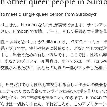
h other queer people in Sura
g to meet a single queer person from Surabaya?
りません。Himoon ならそれが実現できます。サインア
さい。Himoon で友情、デート、そして長続きする愛を
 - 興味がありますか? HiMoon は、LGBTQ + コミュ
系アプリです。性別や好みに関係なく、どなたでも大歓迎で
ットし、出会うための新しい方法です。ここでは、性格や興
す。あなたのプロフィール写真は、すべてのユーザーにぼや
が交換されるたびに、あなたの写真の一部がマッチした相手
使命は、外見だけでなく性格も重視される新しい出会いの機会
コミュニティのための安全なオンライン出会いの場を作りたい
密を守り、常に主導権を握ることができます。Himoon 
がらせは一切ありません。それどころか、このアプリケーシ