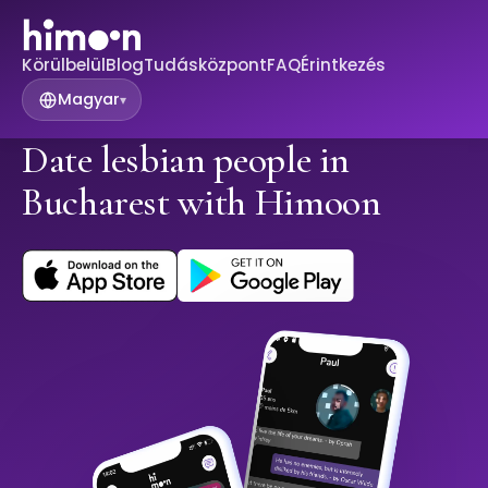
Körülbelül
Blog
Tudásközpont
FAQ
Érintkezés
Magyar
▾
Date lesbian people in
Bucharest with Himoon