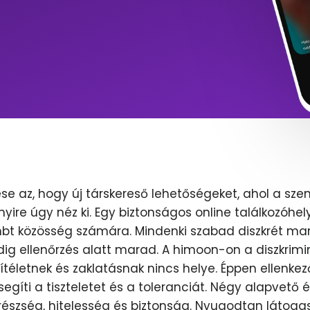
se az, hogy új társkereső lehetőségeket, ahol a sze
nyire úgy néz ki. Egy biztonságos online találkozóhel
lmbt közösség számára. Mindenki szabad diszkrét mar
dig ellenőrzés alatt marad. A himoon-on a diszkrimi
ítéletnek és zaklatásnak nincs helye. Éppen ellenkez
egíti a tiszteletet és a toleranciát. Négy alapvető 
erészség, hitelesség és biztonság. Nyugodtan látoga