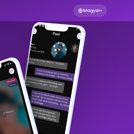
Magyar
▾