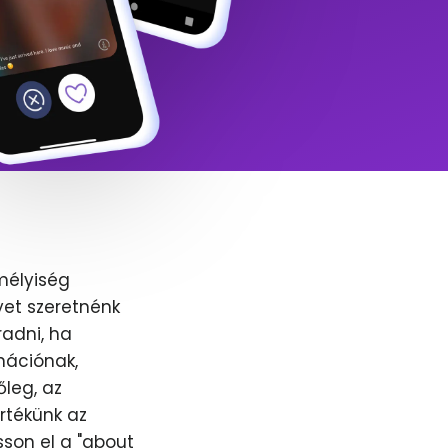
mélyiség
yet szeretnénk
adni, ha
nációnak,
őleg, az
értékünk az
sson el a "about