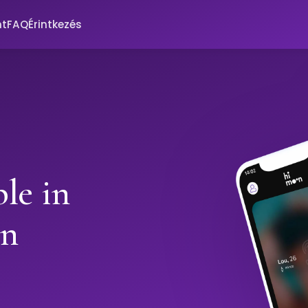
nt
FAQ
Érintkezés
le in
on