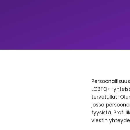
Persoonallisuus 
LGBTQ+-yhteisöl
tervetullut! Ol
jossa persoonal
fyysistä. Profii
viestin yhteyde