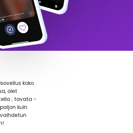
isovellus koko
a, olet
ella ; tavata -
paljon kuin
n vaihdetun
n!