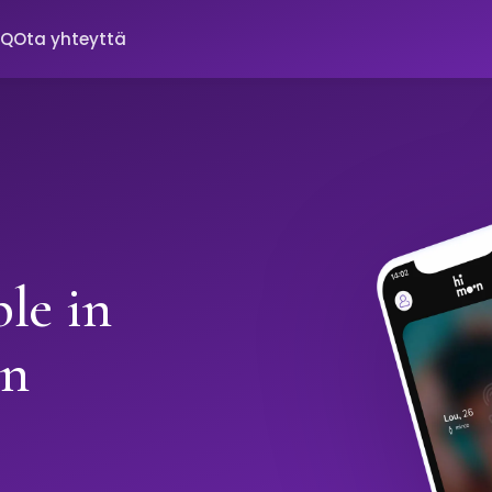
AQ
Ota yhteyttä
le in
on