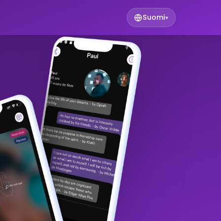
Suomi
▾