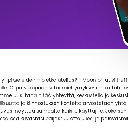
yli pikseleiden – oletko utelias? HiMoon on uusi treff
le. Olipa sukupuolesi tai mieltymyksesi mikä tahans
emme uusi tapa pitää yhteyttä, keskustella ja keskust
lisuutta ja kiinnostuksen kohteita arvostetaan yhtä 
likuvasi näyttää sumealta kaikille käyttäjille. Jokaise
ssä osa kuvastasi paljastuu ottelullesi ja päinvastoi