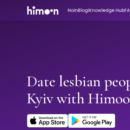
Noin
Blogi
Knowledge Hub
F
Date lesbian peop
Kyiv with Himo