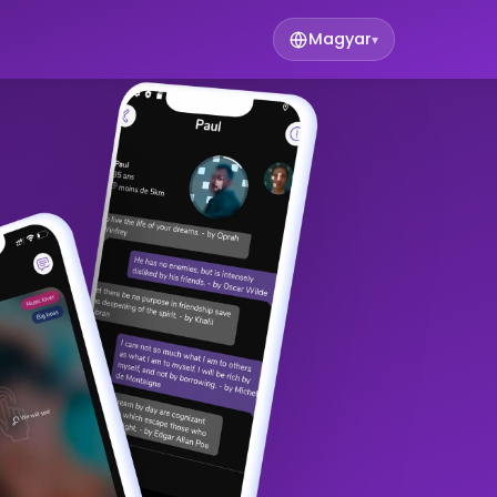
Magyar
▾