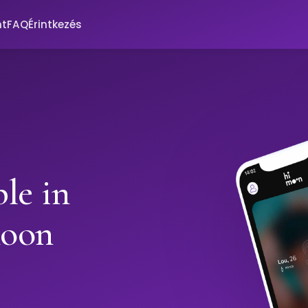
nt
FAQ
Érintkezés
le in
moon