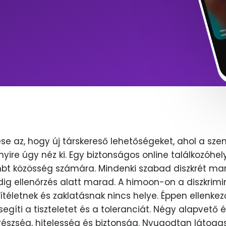
se az, hogy új társkereső lehetőségeket, ahol a sze
nyire úgy néz ki. Egy biztonságos online találkozóhel
lmbt közösség számára. Mindenki szabad diszkrét mar
dig ellenőrzés alatt marad. A himoon-on a diszkrimi
ítéletnek és zaklatásnak nincs helye. Éppen ellenkez
egíti a tiszteletet és a toleranciát. Négy alapvető 
erészség, hitelesség és biztonság. Nyugodtan látoga