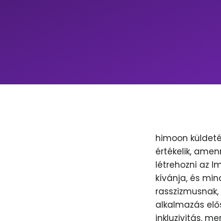
himoon küldeté
értékelik, amen
létrehozni az 
kívánja, és min
rasszizmusnak, 
alkalmazás elős
inkluzivitás, m