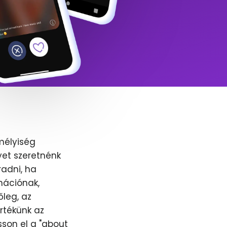
mélyiség
yet szeretnénk
adni, ha
nációnak,
őleg, az
értékünk az
sson el a "about