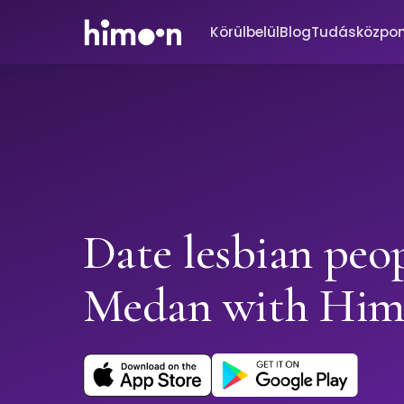
Körülbelül
Blog
Tudásközpo
Date lesbian peop
Medan with Hi