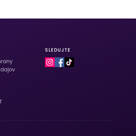
SLEDUJTE
hrany
dajov
ť