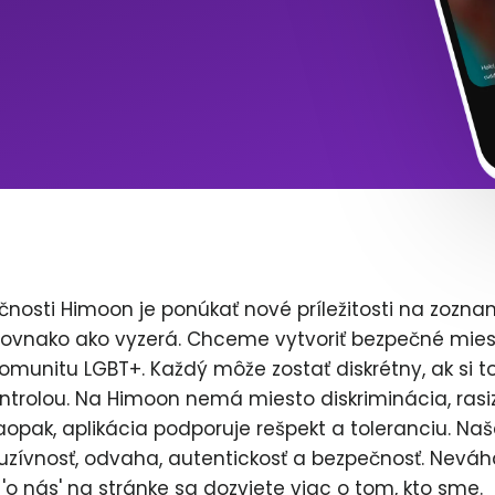
čnosti Himoon je ponúkať nové príležitosti na zozna
rovnako ako vyzerá. Chceme vytvoriť bezpečné mies
komunitu LGBT+. Každý môže zostať diskrétny, ak si to
ntrolou. Na Himoon nemá miesto diskriminácia, rasi
opak, aplikácia podporuje rešpekt a toleranciu. Naš
uzívnosť, odvaha, autentickosť a bezpečnosť. Neváh
'o nás' na stránke sa dozviete viac o tom, kto sme.