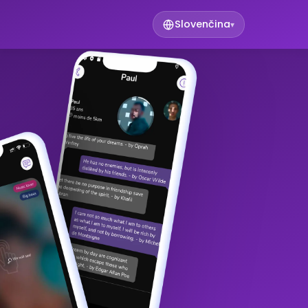
Slovenčina
▾