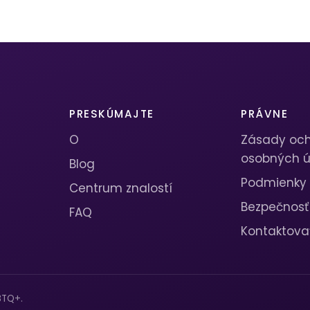
PRESKÚMAJTE
PRÁVNE
O
Zásady oc
osobných ú
Blog
Podmienky
Centrum znalostí
Bezpečnosť
FAQ
Kontaktova
BTQ+.