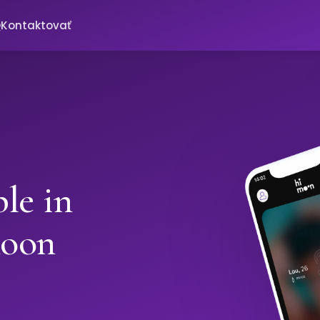
Q
Kontaktovať
le in
moon