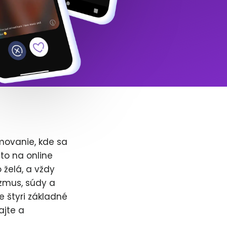
movanie, kde sa
to na online
 želá, a vždy
zmus, súdy a
e štyri základné
ajte a