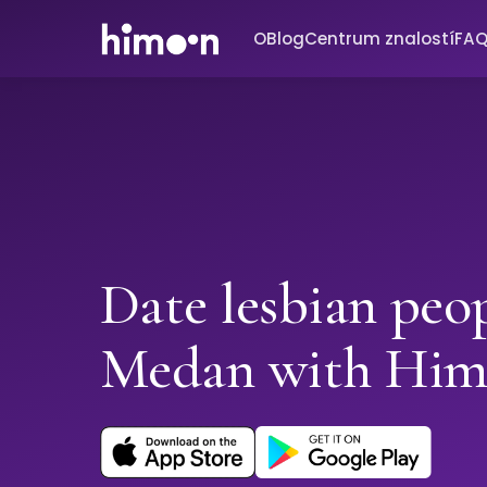
O
Blog
Centrum znalostí
FA
Date lesbian peop
Medan with Hi