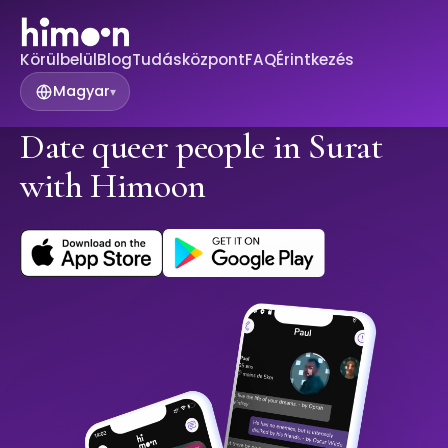
Körülbelül
Blog
Tudásközpont
FAQ
Érintkezés
Magyar
▾
Date queer people in Surat
with Himoon