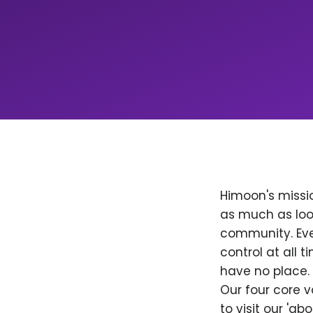
Himoon's missio
as much as loo
community. Ever
control at all
have no place. 
Our four core v
to visit our 'a