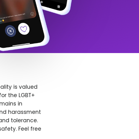
lity is valued
for the LGBT+
emains in
 and harassment
and tolerance.
afety. Feel free