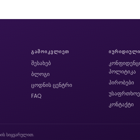
ᲒᲐᲛᲝᲘᲙᲕᲚᲘᲔᲗ
ᲘᲣᲠᲘᲓᲘᲣᲚ
შესახებ
კონფიდენც
პოლიტიკა
ბლოგი
პირობები
ცოდნის ცენტრი
უსაფრთხოე
FAQ
კონტაქტი
ის სიყვარულით.