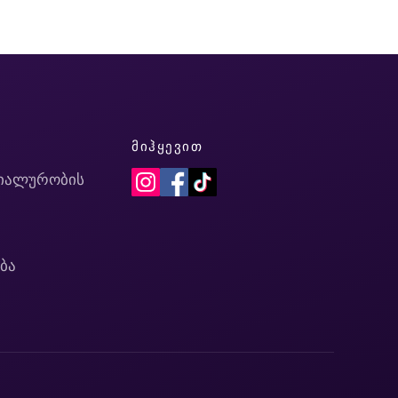
Ი
ᲛᲘᲰᲧᲔᲕᲘᲗ
იალურობის
ბა