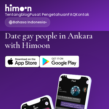
Tentang
blog
Pusat Pengetahuan
FAQ
Kontak
Bahasa Indonesia
▾
Date gay people in Ankara
with Himoon