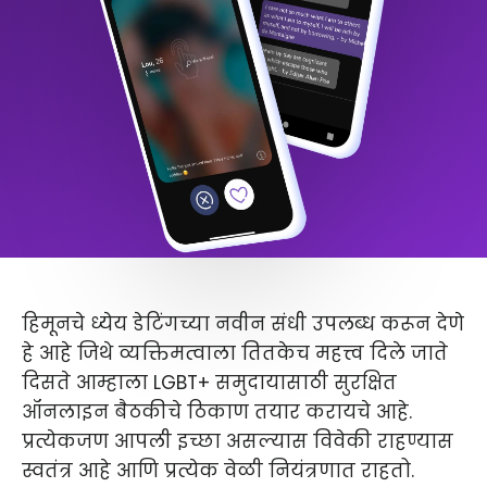
हिमूनचे ध्येय डेटिंगच्या नवीन संधी उपलब्ध करून देणे
हे आहे जिथे व्यक्तिमत्वाला तितकेच महत्त्व दिले जाते
दिसते आम्हाला LGBT+ समुदायासाठी सुरक्षित
ऑनलाइन बैठकीचे ठिकाण तयार करायचे आहे.
प्रत्येकजण आपली इच्छा असल्यास विवेकी राहण्यास
स्वतंत्र आहे आणि प्रत्येक वेळी नियंत्रणात राहतो.