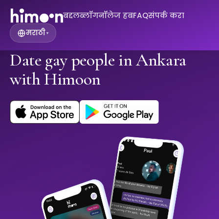
बद्दल
ब्लॉग
नॉलेज हब
FAQ
संपर्क करा
मराठी
▾
Date gay people in Ankara
with Himoon