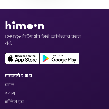
LGBTQ+ डेटिंग ॲप जिथे व्यक्तिमत्व प्रथम
येते.
एक्सप्लोर करा
बद्दल
ब्लॉग
नॉलेज हब