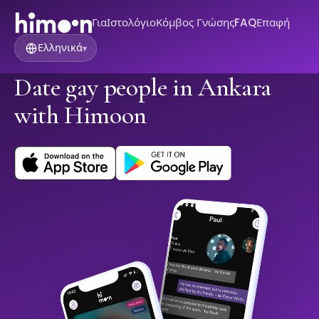
Για
Ιστολόγιο
Κόμβος Γνώσης
FAQ
Επαφή
Ελληνικά
▾
Date gay people in Ankara
with Himoon