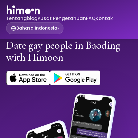
Tentang
blog
Pusat Pengetahuan
FAQ
Kontak
Bahasa Indonesia
▾
Date gay people in Baoding
with Himoon