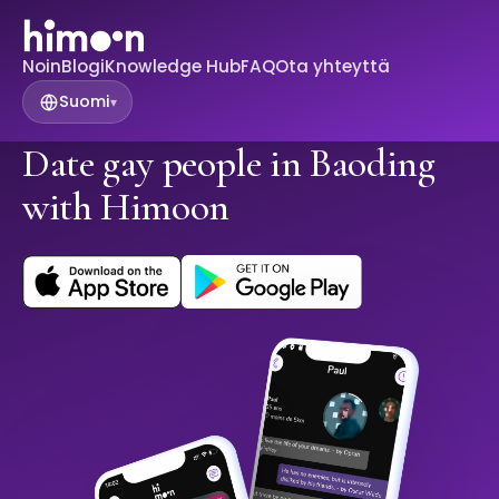
Noin
Blogi
Knowledge Hub
FAQ
Ota yhteyttä
Suomi
▾
Date gay people in Baoding
with Himoon