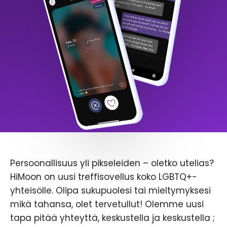
Persoonallisuus yli pikseleiden – oletko utelias?
HiMoon on uusi treffisovellus koko LGBTQ+-
yhteisölle. Olipa sukupuolesi tai mieltymyksesi
mikä tahansa, olet tervetullut! Olemme uusi
tapa pitää yhteyttä, keskustella ja keskustella ;