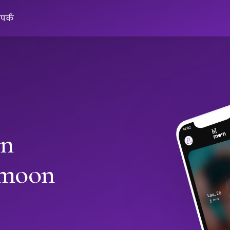
ंपर्क
in
imoon