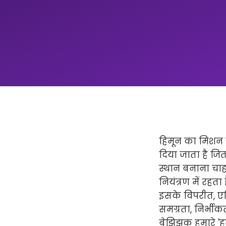
हिमून का मिशन न
दिया जाता है ज
स्थान बनाना चाहत
नियंत्रण में रहता
इसके विपरीत, एप्
समग्रता, निर्भीक
बेझिझक हमारे 'हमार