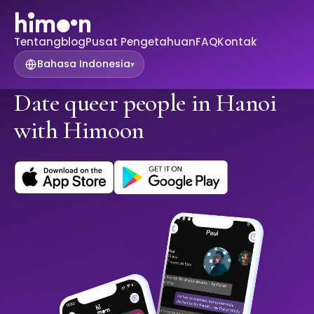
Tentang
blog
Pusat Pengetahuan
FAQ
Kontak
Bahasa Indonesia
▾
Date queer people in Hanoi
with Himoon