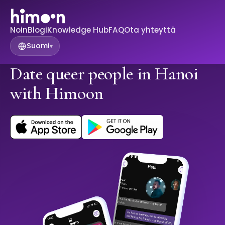
Noin
Blogi
Knowledge Hub
FAQ
Ota yhteyttä
Suomi
▾
Date queer people in Hanoi
with Himoon