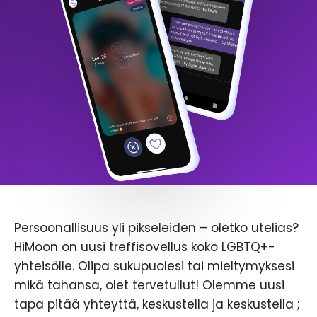
Persoonallisuus yli pikseleiden – oletko utelias?
HiMoon on uusi treffisovellus koko LGBTQ+-
yhteisölle. Olipa sukupuolesi tai mieltymyksesi
mikä tahansa, olet tervetullut! Olemme uusi
tapa pitää yhteyttä, keskustella ja keskustella ;