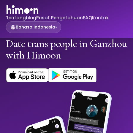
Tentang
blog
Pusat Pengetahuan
FAQ
Kontak
Bahasa Indonesia
▾
Date trans people in Ganzhou
with Himoon