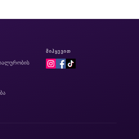
Ი
ᲛᲘᲰᲧᲔᲕᲘᲗ
იალურობის
ბა