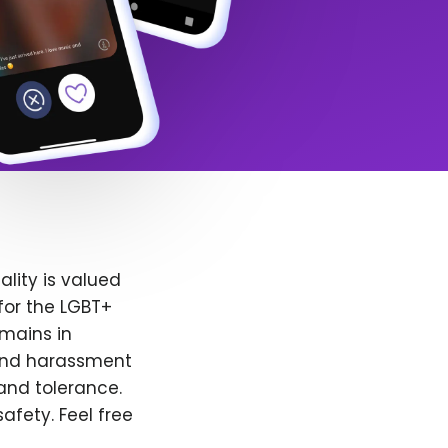
lity is valued
for the LGBT+
emains in
 and harassment
and tolerance.
afety. Feel free