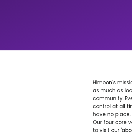
Himoon's missio
as much as loo
community. Ever
control at all
have no place. 
Our four core v
to visit our 'a